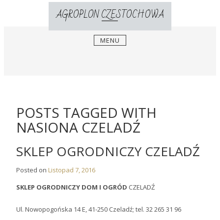
S
AGROPLON CZESTOCHOWA
k
i
p
MENU
t
o
c
o
n
t
POSTS TAGGED WITH
e
n
NASIONA CZELADŹ
t
SKLEP OGRODNICZY CZELADŹ
Posted on
Listopad 7, 2016
SKLEP OGRODNICZY DOM I OGRÓD
CZELADŹ
Ul. Nowopogońska 14 E, 41-250 Czeladź; tel. 32 265 31 96